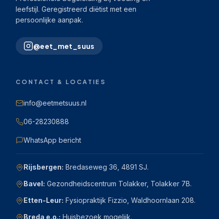
leefstijl. Geregistreerd diëtist met een
persoonlijke aanpak.
@eet_met_suus
CONTACT & LOCATIES
info@eetmetsuus.nl
06-28230888
WhatsApp bericht
Rijsbergen:
Bredaseweg 36, 4891 SJ.
Bavel:
Gezondheidscentrum Tolakker, Tolakker 7B.
Etten-Leur:
Fysiopraktijk Fizzio, Waldhoornlaan 208.
Breda e.o.:
Huisbezoek mogelijk.