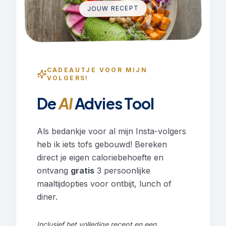
JOUW RECEPT
CADEAUTJE VOOR MIJN
VOLGERS!
De
AI
Advies Tool
Als bedankje voor al mijn Insta-volgers
heb ik iets tofs gebouwd! Bereken
direct je eigen caloriebehoefte en
ontvang
gratis
3 persoonlijke
maaltijdopties voor ontbijt, lunch of
diner.
Inclusief het volledige recept en een